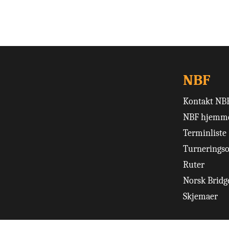
NBF
Kontakt NB
NBF hjemme
Terminliste
Turneringso
Ruter
Norsk Bridge
Skjemaer