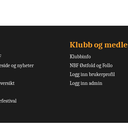
Klubb og medl
F
Klubbinfo
side og nyheter
NBF Østfold og Follo
Logg inn brukerprofil
versikt
Logg inn admin
festival