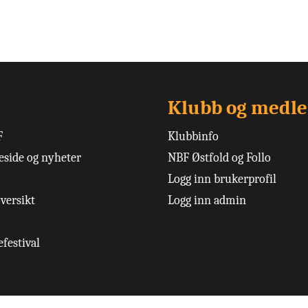
Klubb og medl
F
Klubbinfo
side og nyheter
NBF Østfold og Follo
Logg inn brukerprofil
versikt
Logg inn admin
festival