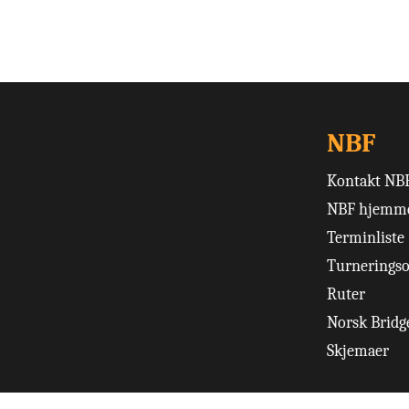
NBF
Kontakt NB
NBF hjemme
Terminliste
Turneringso
Ruter
Norsk Bridge
Skjemaer