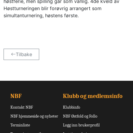
høstferie, men spilling går som vanlig. 4de kveld av 
Høstturneringen blir forøvrig arrangert som 
simultanturnering, høstens første.
Tilbake
NBF
Klubb og medlemsinfo
Kontakt NBF
Klubbinfo
NBF hjemmeside og nyheter
NBF Østfold og Follo
Terminliste
Logg inn brukerprofil